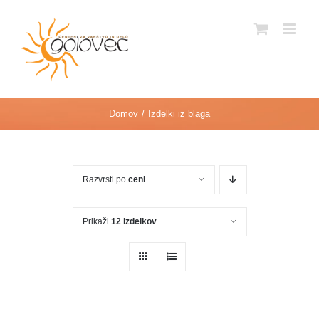
Skip
to
Open toolbar
content
Domov
Izdelki iz blaga
Razvrsti po
ceni
Prikaži
12 izdelkov