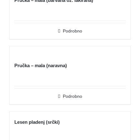
Pručka – mala (barvana oz. lakirana)
Podrobno
Pručka – mala (naravna)
Podrobno
Lesen pladenj (srčki)