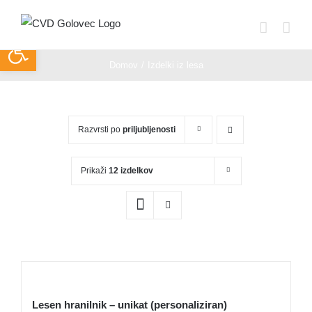
Skip
to
Open toolbar
content
Domov
Izdelki iz lesa
Razvrsti po
priljubljenosti
Prikaži
12 izdelkov
Lesen hranilnik – unikat (personaliziran)