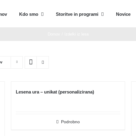
mov
Kdo smo
Storitve in programi
Novice
Domov
Izdelki iz lesa
ov
Lesena ura – unikat (personalizirana)
Podrobno