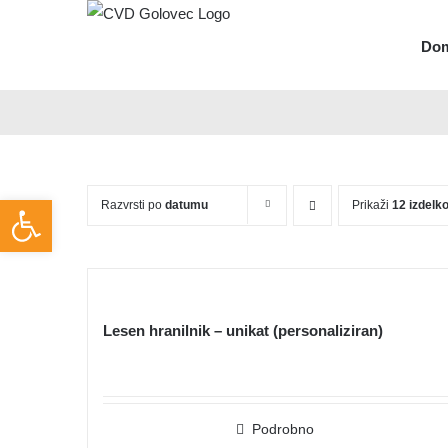
Skip
to
Do
content
Open toolbar
Razvrsti po
datumu
Prikaži
12 izdelk
Lesen hranilnik – unikat (personaliziran)
Podrobno