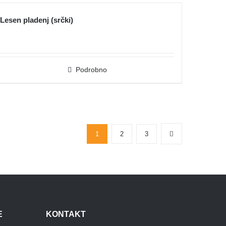
Lesen pladenj (srčki)
Podrobno
1
2
3
E
KONTAKT