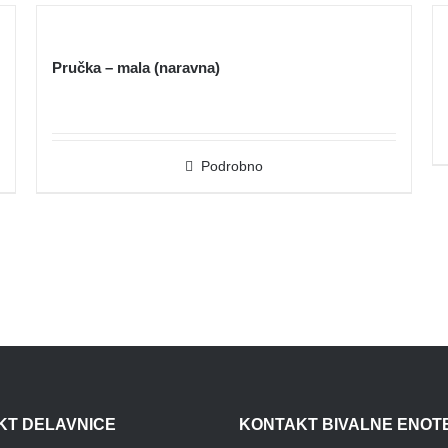
Pručka – mala (naravna)
Podrobno
KT DELAVNICE
KONTAKT BIVALNE ENOT