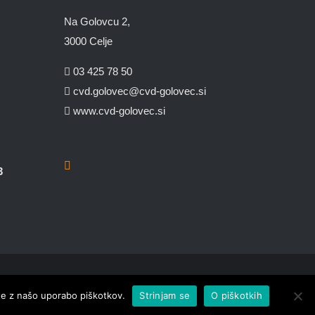
Na Golovcu 2,
3000 Celje
03 425 78 50
cvd.golovec@cvd-golovec.si
www.cvd-golovec.si
3
jate z našo uporabo piškotkov.
Strinjam se
O piškotkih