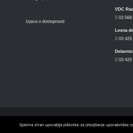
VDC Ra
03 568 
Izjava o dostopnosti
Lesna de
03 425 
Delavni
03 425 
Spletna stran uporablja piškotke za izboljšanje uporabniške iz