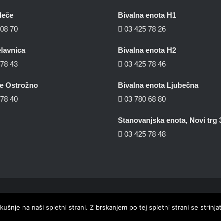
deče
Bivalna enota H1
08 70
03 425 78 26
lavnica
Bivalna enota H2
78 43
03 425 78 46
ce Ostrožno
Bivalna enota Ljubečna
78 40
03 780 68 80
Stanovanjska enota, Novi trg 
03 425 78 48
© CVD Golovec
2026
kušnje na naši spletni strani. Z brskanjem po tej spletni strani se strin