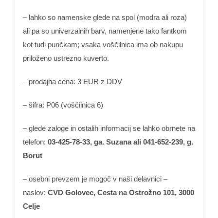
– lahko so namenske glede na spol (modra ali roza)
ali pa so univerzalnih barv, namenjene tako fantkom
kot tudi punčkam; vsaka voščilnica ima ob nakupu
priloženo ustrezno kuverto.
– prodajna cena: 3 EUR z DDV
– šifra: P06 (voščilnica 6)
– glede zaloge in ostalih informacij se lahko obrnete na
telefon:
03-425-78-33,
ga. Suzana ali 041-652-239, g.
Borut
– osebni prevzem je mogoč v naši delavnici –
naslov:
CVD Golovec, Cesta na Ostrožno 101, 3000
Celje