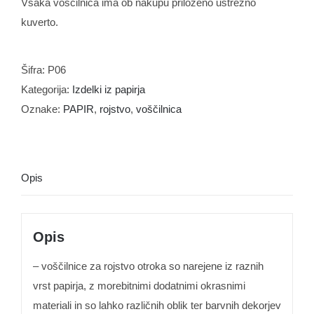
Vsaka voščilnica ima ob nakupu priloženo ustrezno
kuverto.
Šifra:
P06
Kategorija:
Izdelki iz papirja
Oznake:
PAPIR
,
rojstvo
,
voščilnica
Opis
Opis
– voščilnice za rojstvo otroka so narejene iz raznih
vrst papirja, z morebitnimi dodatnimi okrasnimi
materiali in so lahko različnih oblik ter barvnih dekorjev