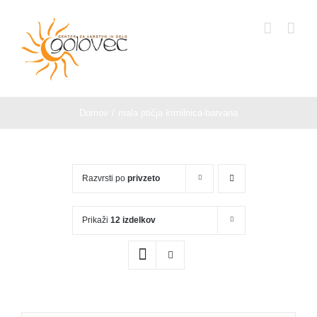
Skip
to
Open toolbar
content
Domov
mala ptičja krmilnica-barvana
Razvrsti po
privzeto
Prikaži
12 izdelkov