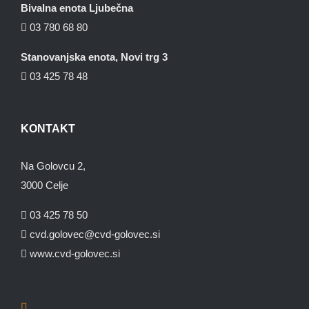
Bivalna enota Ljubečna
03 780 68 80
Stanovanjska enota, Novi trg 3
03 425 78 48
KONTAKT
Na Golovcu 2,
3000 Celje
03 425 78 50
cvd.golovec@cvd-golovec.si
www.cvd-golovec.si